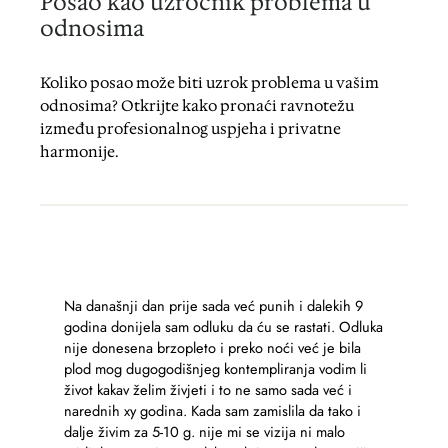
Posao kao uzročnik problema u
odnosima
Koliko posao može biti uzrok problema u vašim
odnosima? Otkrijte kako pronaći ravnotežu
između profesionalnog uspjeha i privatne
harmonije.
Na današnji dan prije sada već punih i dalekih 9
godina donijela sam odluku da ću se rastati. Odluka
nije donesena brzopleto i preko noći već je bila
plod mog dugogodišnjeg kontempliranja vodim li
život kakav želim živjeti i to ne samo sada već i
narednih xy godina. Kada sam zamislila da tako i
dalje živim za 5-10 g. nije mi se vizija ni malo