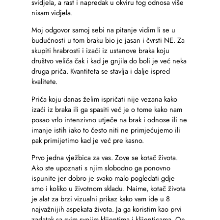
svidjela, a rast i napredak u okviru tog odnosa više
nisam vidjela.
Moj odgovor samoj sebi na pitanje vidim li se u
budućnosti u tom braku bio je jasan i čvrsti NE. Za
skupiti hrabrosti i izaći iz ustanove braka koju
društvo veliča čak i kad je gnjila do boli je već neka
druga priča. Kvantiteta se stavlja i dalje ispred
kvalitete.
Priča koju danas želim ispričati nije vezana kako
izaći iz braka ili ga spasiti već je o tome kako nam
posao vrlo intenzivno utječe na brak i odnose ili ne
imanje istih iako to često niti ne primjećujemo ili
pak primijetimo kad je već pre kasno.
Prvo jedna vježbica za vas. Zove se kotač života.
Ako ste upoznati s njim slobodno ga ponovno
ispunite jer dobro je svako malo pogledati gdje
smo i koliko u životnom skladu. Naime, kotač života
je alat za brzi vizualni prikaz kako vam ide u 8
najvažnijih aspekata života. Ja ga koristim kao prvi
zadatak sa svim svojim klijentima i klijenticama. On