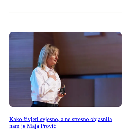
Kako živjeti svjesno, a ne stresno objasnila
nam je Maja Prović