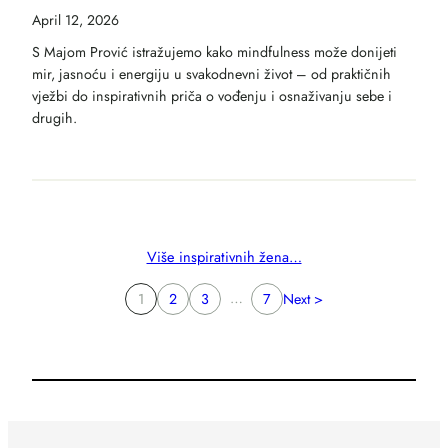
April 12, 2026
S Majom Prović istražujemo kako mindfulness može donijeti
mir, jasnoću i energiju u svakodnevni život – od praktičnih
vježbi do inspirativnih priča o vođenju i osnaživanju sebe i
drugih.
Više inspirativnih žena…
…
1
2
3
7
Next >