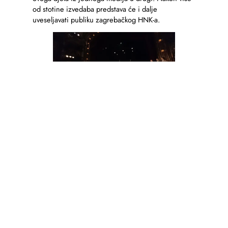
od stotine izvedaba predstava će i dalje
uveseljavati publiku zagrebačkog HNK-a.
Photo: Hrvoje Šašek
Tekst prenijela: MK, Izvor:
HNK