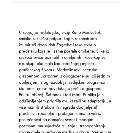
U svojoj je redateljskoj viziji Rene Medvešek
smislio kazališni potpuri kojim rekonstruira
izumirući
dobri duh Zagreba
i tako stvorio
predstavu koja je i sama postala omiljena. Slike iz
svakodnevice poznatih i omiljenih likova koji se
okupljaju oko stola kao središnjeg mjesta
građanskog života u Medvešekovu scensko-
glazbenom uprizorenju obogaćene su još jednim
obilježjem istog razdoblja, radijskim programom,
što unosi posve nov detalj u priču o gosponu
Fuliru, obitelji Šafranek i teti Mini. Publika je s
oduševljenjem prigrlila ovu kazališnu adaptaciju, a
više važnih strukovnih nagrada dodijeljenih
predstavi, redatelju i protagonistima te velika
posjećenost na domaćoj sceni i mnogim
gostovanjima svjedoče o uspjelu transponiranju
ovoga djela iz jednoga medija u drugi. Nakon više