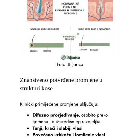
Foto: Biljarica
Znanstveno potvrđene promjene u
strukturi kose
Klinički primijećene promjene uključuju:
Difuzno prorjeđivanje
, osobito preko
tjemena i duž središnjeg razdjeljka
Tanji, kraći i slabiji vlasi
Povećano krhkoću i lomljenje vlasi