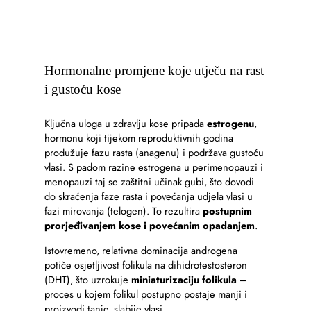
Hormonalne promjene koje utječu na rast
i gustoću kose
Ključna uloga u zdravlju kose pripada
estrogenu
,
hormonu koji tijekom reproduktivnih godina
produžuje fazu rasta (anagenu) i podržava gustoću
vlasi. S padom razine estrogena u perimenopauzi i
menopauzi taj se zaštitni učinak gubi, što dovodi
do skraćenja faze rasta i povećanja udjela vlasi u
fazi mirovanja (telogen). To rezultira
postupnim
prorjeđivanjem kose i povećanim opadanjem
.
Istovremeno, relativna dominacija androgena
potiče osjetljivost folikula na dihidrotestosteron
(DHT), što uzrokuje
miniaturizaciju folikula
–
proces u kojem folikul postupno postaje manji i
proizvodi tanje, slabije vlasi.